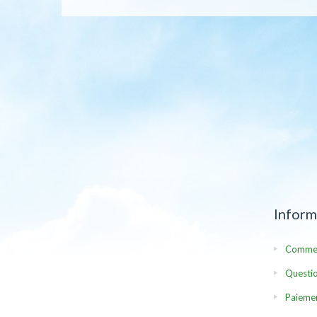
Inform
Commen
Questio
Paiemen